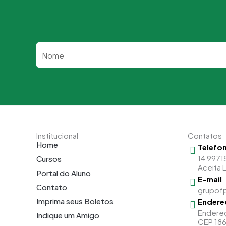
Nome
Institucional
Contatos
Home
Telefo
14 9971
Cursos
Aceita 
Portal do Aluno
E-mail
Contato
grupof
Imprima seus Boletos
Endere
Endereço
Indique um Amigo
CEP 18