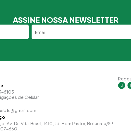
ASSINE NOSSA NEWSLETTER
Email
Redes
I
ne
n
s
5-8105
t
Ligações de Celular
a
g
r
a
psbtu@gmail.com
m
ço
: Av. Dr. Vital Brasil, 1410, Jd. Bom Pastor, Botucatu/SP -
607-660.