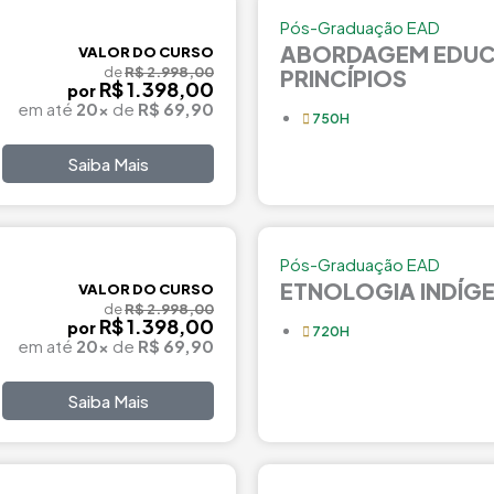
Pós-Graduação EAD
ABORDAGEM EDUC
VALOR DO CURSO
de
R$ 2.998,00
PRINCÍPIOS
R$ 1.398,00
por
em até
20x
de
R$ 69,90
750H
Saiba Mais
Pós-Graduação EAD
ETNOLOGIA INDÍG
VALOR DO CURSO
de
R$ 2.998,00
R$ 1.398,00
por
720H
em até
20x
de
R$ 69,90
Saiba Mais