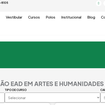
I
5-8105
n
s
t
a
g
Vestibular
Cursos
Polos
Institucional
Blog
Co
r
a
m
ÃO EAD EM ARTES E HUMANIDADES
TIPO DE CURSO
CA