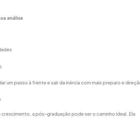
sa análise
idades
o
r um passo à frente e sair da inércia com mais preparo e direçã
o
o crescimento, a pós-graduação pode ser o caminho ideal. Ela