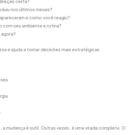
ireção certa?
oluiu nos últimos meses?
 apareceram e como você reagiu?
o com seu ambiente e rotina?
 agora?
eza e ajuda a tomar decisões mais estratégicas.
eses
rgia
o
, a mudança é sutil. Outras vezes, é uma virada completa. O