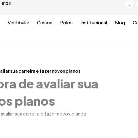
I
5-8105
n
s
t
a
g
Vestibular
Cursos
Polos
Institucional
Blog
Co
r
a
m
aliar sua carreira e fazer novos planos
ra de avaliar sua
vos planos