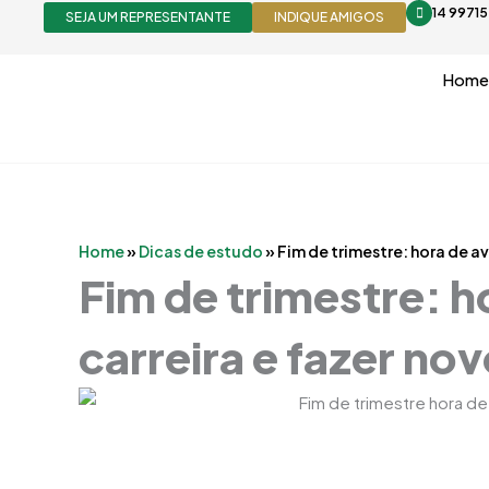
Ir
14 9971
SEJA UM REPRESENTANTE
INDIQUE AMIGOS
para
o
Home
conteúdo
Home
»
Dicas de estudo
»
Fim de trimestre: hora de av
Fim de trimestre: ho
carreira e fazer no