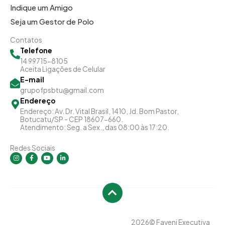
Indique um Amigo
Seja um Gestor de Polo
Contatos
Telefone
14 99715-8105
Aceita Ligações de Celular
E-mail
grupofpsbtu@gmail.com
Endereço
Endereço: Av. Dr. Vital Brasil, 1410, Jd. Bom Pastor,
Botucatu/SP - CEP 18607-660.
Atendimento: Seg. a Sex., das 08:00 às 17:20.
Redes Sociais
I
F
Y
L
n
a
o
i
s
c
u
n
t
e
t
k
a
b
u
e
g
o
b
d
r
o
e
i
a
k
n
m
-
-
f
i
n
2026
© Faveni Executiva