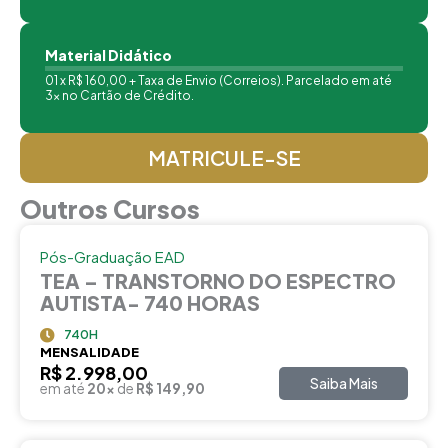
Material Didático
01 x R$ 160,00 + Taxa de Envio (Correios). Parcelado em até
3x no Cartão de Crédito.
MATRICULE-SE
Outros Cursos
Pós-Graduação EAD
TEA – TRANSTORNO DO ESPECTRO
AUTISTA- 740 HORAS
740H
MENSALIDADE
R$ 2.998,00
Saiba Mais
em até
20x
de
R$ 149,90