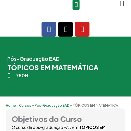
Ir
para
o
F
X
Y
conteúdo
a
-
o
c
t
u
e
w
t
b
i
u
Pós-Graduação EAD
o
t
b
TÓPICOS EM MATEMÁTICA
o
t
e
k
e
750H
r
Home
»
Cursos
»
Pós-Graduação EAD
»
TÓPICOS EM MATEMÁTICA
Objetivos do Curso
O curso de pós-graduação EAD em
TÓPICOS EM