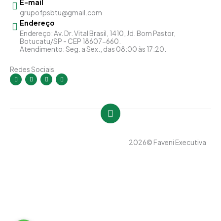
E-mail
grupofpsbtu@gmail.com
Endereço
Endereço: Av. Dr. Vital Brasil, 1410, Jd. Bom Pastor,
Botucatu/SP - CEP 18607-660.
Atendimento: Seg. a Sex., das 08:00 às 17:20.
Redes Sociais
I
F
Y
L
n
a
o
i
s
c
u
n
t
e
t
k
a
b
u
e
g
o
b
d
r
o
e
i
a
k
n
m
-
-
f
i
n
2026
© Faveni Executiva