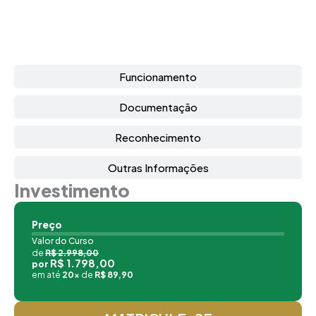
Funcionamento
Documentação
Reconhecimento
Outras Informações
Investimento
Preço
Valor do Curso
de
R$ 2.998,00
R$ 1.798,00
por
em até
20x
de
R$ 89,90