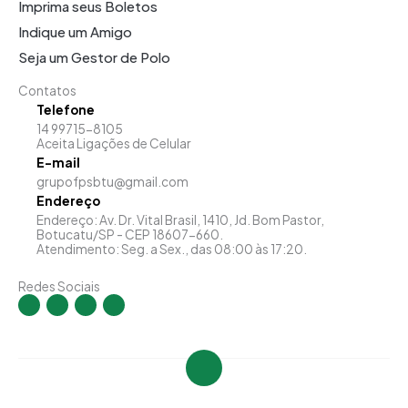
Imprima seus Boletos
Indique um Amigo
Seja um Gestor de Polo
Contatos
Telefone
14 99715-8105
Aceita Ligações de Celular
E-mail
grupofpsbtu@gmail.com
Endereço
Endereço: Av. Dr. Vital Brasil, 1410, Jd. Bom Pastor,
Botucatu/SP - CEP 18607-660.
Atendimento: Seg. a Sex., das 08:00 às 17:20.
Redes Sociais
I
F
Y
L
n
a
o
i
s
c
u
n
t
e
t
k
a
b
u
e
g
o
b
d
r
o
e
i
a
k
n
m
-
-
f
i
n