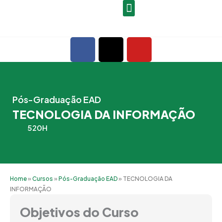
Ir
para
o
F
X
Y
conteúdo
a
-
o
c
t
u
e
w
t
b
i
u
Pós-Graduação EAD
o
t
b
TECNOLOGIA DA INFORMAÇÃO
o
t
e
k
e
520H
r
Home
»
Cursos
»
Pós-Graduação EAD
»
TECNOLOGIA DA
INFORMAÇÃO
Objetivos do Curso