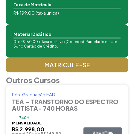
Taxa de Matrícula
R$ 199,00 (taxa única)
Material Didático
01 x R$ 160,00 + Taxa de Envio (Correios). Parcelado em até
3x no Cartão de Crédito.
MATRICULE-SE
Outros Cursos
Pós-Graduação EAD
TEA – TRANSTORNO DO ESPECTRO
AUTISTA- 740 HORAS
740H
MENSALIDADE
R$ 2.998,00
Saiba Mais
em até
20x
de
R$ 149,90