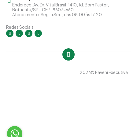
Endereço: Av. Dr. Vital Brasil, 1410, Jd. Bom Pastor,
Botucatu/SP - CEP 18607-660.
Atendimento: Seg. a Sex., das 08:00 às 17:20.
Redes Sociais
I
F
Y
L
n
a
o
i
s
c
u
n
t
e
t
k
a
b
u
e
g
o
b
d
r
o
e
i
a
k
n
m
-
-
f
i
n
2026
© Faveni Executiva