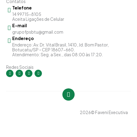
Contatos
Telefone
14 99715-8105
Aceita Ligações de Celular
E-mail
grupofpsbtu@gmail.com
Endereço
Endereço: Av. Dr. Vital Brasil, 1410, Jd. Bom Pastor,
Botucatu/SP - CEP 18607-660.
Atendimento: Seg. a Sex., das 08:00 às 17:20.
Redes Sociais
I
F
Y
L
n
a
o
i
s
c
u
n
t
e
t
k
a
b
u
e
g
o
b
d
r
o
e
i
a
k
n
m
-
-
f
i
n
2026
© Faveni Executiva