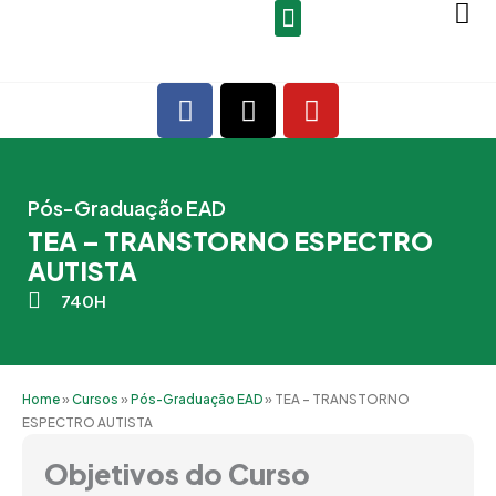
Ir
para
o
F
X
Y
conteúdo
a
-
o
c
t
u
e
w
t
b
i
u
Pós-Graduação EAD
o
t
b
TEA – TRANSTORNO ESPECTRO
o
t
e
AUTISTA
k
e
740H
r
Home
»
Cursos
»
Pós-Graduação EAD
»
TEA – TRANSTORNO
ESPECTRO AUTISTA
Objetivos do Curso