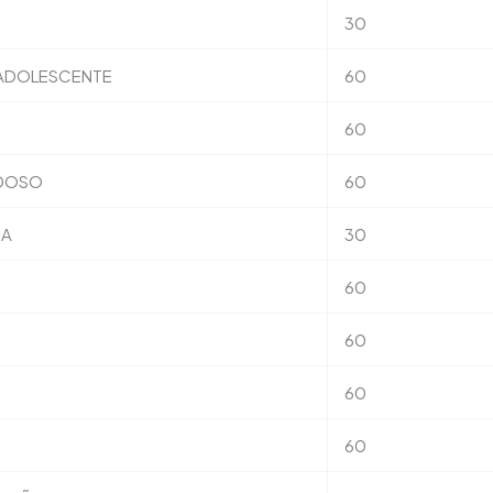
30
 ADOLESCENTE
60
60
IDOSO
60
IA
30
60
60
60
60