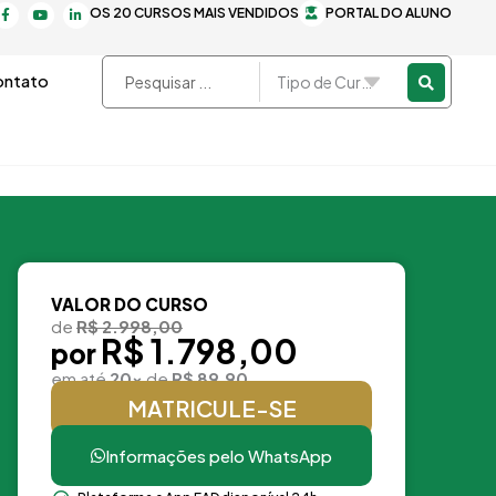
F
Y
L
OS 20 CURSOS MAIS VENDIDOS
PORTAL DO ALUNO
a
o
i
c
u
n
e
t
k
b
u
e
o
b
d
Pesquisar
ntato
o
e
i
k
n
...
-
-
f
i
n
VALOR DO CURSO
de
R$ 2.998,00
R$ 1.798,00
por
em até
20x
de
R$ 89,90
MATRICULE-SE
Informações pelo WhatsApp