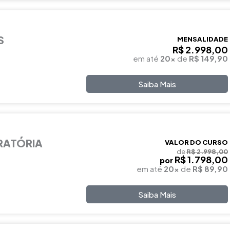
S
MENSALIDADE
R$ 2.998,00
em até
20x
de
R$ 149,90
Saiba Mais
RATÓRIA
VALOR DO CURSO
de
R$ 2.998,00
R$ 1.798,00
por
em até
20x
de
R$ 89,90
Saiba Mais