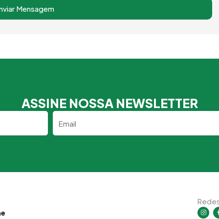
nviar Mensagem
ASSINE NOSSA NEWSLETTER
Email
Redes
I
ne
n