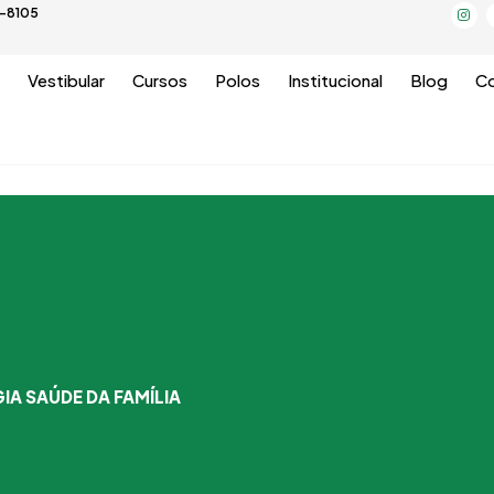
I
5-8105
n
s
t
a
g
Vestibular
Cursos
Polos
Institucional
Blog
Co
r
a
m
IA SAÚDE DA FAMÍLIA