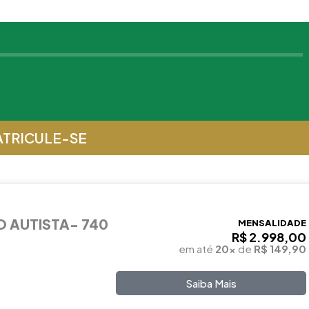
NÇÃO DE RISCOS E DOENÇAS
30
60
60
FAMÍLIA
30
ONAMENTO
TRICULE-SE
30
60
 AUTISTA- 740
MENSALIDADE
R$ 2.998,00
em até
20x
de
R$ 149,90
Saiba Mais