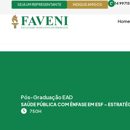
Ir
14 9971
SEJA UM REPRESENTANTE
INDIQUE AMIGOS
para
o
Home
conteúdo
Pós-Graduação EAD
SAÚDE PÚBLICA COM ÊNFASE EM ESF – ESTRATÉG
750H