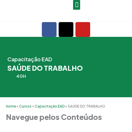
Ir
para
o
F
X
Y
conteúdo
a
-
o
c
t
u
e
w
t
b
i
u
Capacitação EAD
o
t
b
SAÚDE DO TRABALHO
o
t
e
k
e
40H
r
Home
»
Cursos
»
Capacitação EAD
»
SAÚDE DO TRABALHO
Navegue pelos Conteúdos
Grade Curricular