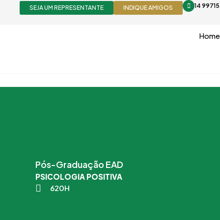
Ir
14 9971
SEJA UM REPRESENTANTE
INDIQUE AMIGOS
para
o
Home
conteúdo
Pós-Graduação EAD
PSICOLOGIA POSITIVA
620H