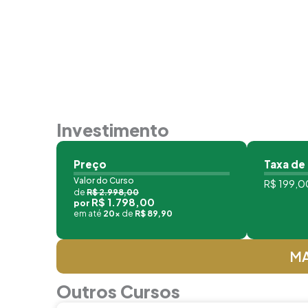
Investimento
Preço
Taxa de
Valor do Curso
R$ 199,00
de
R$ 2.998,00
R$ 1.798,00
por
em até
20x
de
R$ 89,90
MA
Outros Cursos