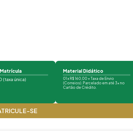
 Matrícula
Material Didático
 (taxa única)
01 x R$ 160,00 + Taxa de Envio
(Correios). Parcelado em até 3x no
Cartão de Crédito.
TRICULE-SE