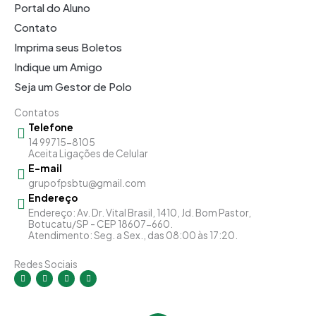
Portal do Aluno
Contato
Imprima seus Boletos
Indique um Amigo
Seja um Gestor de Polo
Contatos
Telefone
14 99715-8105
Aceita Ligações de Celular
E-mail
grupofpsbtu@gmail.com
Endereço
Endereço: Av. Dr. Vital Brasil, 1410, Jd. Bom Pastor,
Botucatu/SP - CEP 18607-660.
Atendimento: Seg. a Sex., das 08:00 às 17:20.
Redes Sociais
I
F
Y
L
n
a
o
i
s
c
u
n
t
e
t
k
a
b
u
e
g
o
b
d