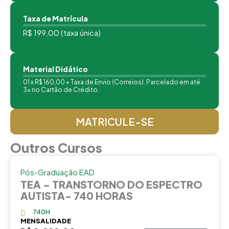
Taxa de Matrícula
R$ 199,00 (taxa única)
Material Didático
01 x R$ 160,00 + Taxa de Envio (Correios). Parcelado em até
3x no Cartão de Crédito.
MATRICULE-SE
Outros Cursos
Pós-Graduação EAD
TEA – TRANSTORNO DO ESPECTRO
AUTISTA- 740 HORAS
740H
MENSALIDADE