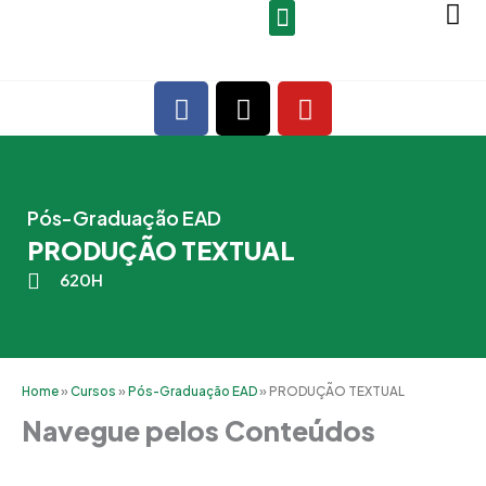
Ir
para
o
F
X
Y
conteúdo
a
-
o
c
t
u
e
w
t
b
i
u
Pós-Graduação EAD
o
t
b
PRODUÇÃO TEXTUAL
o
t
e
k
e
620H
r
Home
»
Cursos
»
Pós-Graduação EAD
»
PRODUÇÃO TEXTUAL
Navegue pelos Conteúdos
Grade Curricular