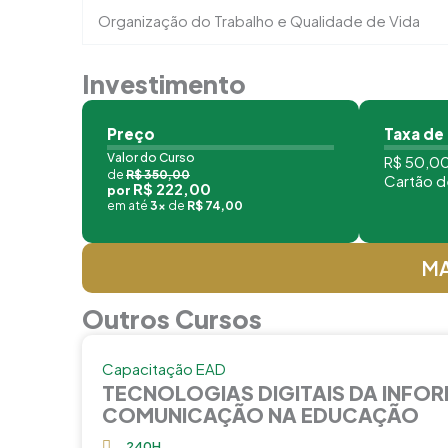
Organização do Trabalho e Qualidade de Vida
Investimento
Preço
Taxa de
Valor do Curso
R$ 50,00
de
R$ 350,00
Cartão d
R$ 222,00
por
em até
3x
de
R$ 74,00
MA
Outros Cursos
Capacitação EAD
TECNOLOGIAS DIGITAIS DA INFO
COMUNICAÇÃO NA EDUCAÇÃO
240H