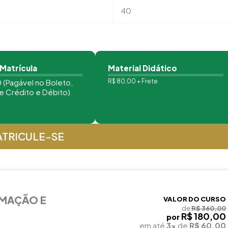
40
 Matrícula
Material Didático
 (Pagável no Boleto,
R$ 80,00 + Frete
e Crédito e Débito)
TRICULE-SE
RMAÇÃO E
VALOR DO CURSO
de
R$ 360,00
R$ 180,00
por
em até
3x
de
R$ 60,00