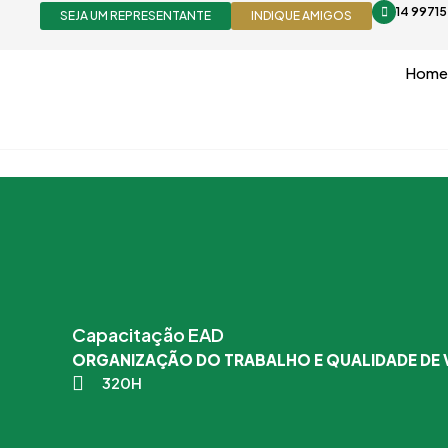
Ir
14 9971
SEJA UM REPRESENTANTE
INDIQUE AMIGOS
para
o
Home
conteúdo
Capacitação EAD
ORGANIZAÇÃO DO TRABALHO E QUALIDADE DE 
320H