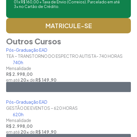
01 x R$ 160,00 + Taxa de Envio (Correios). Parcelado em até
3x no Cartão de Crédito.
MATRICULE-SE
Outros Cursos
Pós-Graduação EAD
TEA – TRANSTORNO DO ESPECTRO AUTISTA- 740 HORAS
740h
Mensalidade
R$ 2.998,00
em até
20x
de
R$ 149,90
Saiba Mais
Pós-Graduação EAD
GESTÃO DE EVENTOS – 620 HORAS
620h
Mensalidade
R$ 2.998,00
em até
20x
de
R$ 149,90