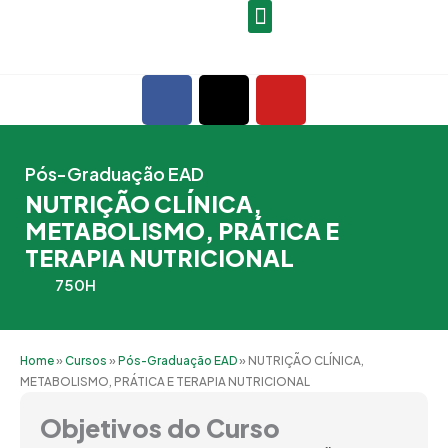
Ir
para
o
F
X
Y
conteúdo
a
-
o
c
t
u
e
w
t
Pós-Graduação EAD
b
i
u
NUTRIÇÃO CLÍNICA,
o
t
b
METABOLISMO, PRÁTICA E
o
t
e
TERAPIA NUTRICIONAL
k
e
r
750H
Home
»
Cursos
»
Pós-Graduação EAD
»
NUTRIÇÃO CLÍNICA,
METABOLISMO, PRÁTICA E TERAPIA NUTRICIONAL
Objetivos do Curso