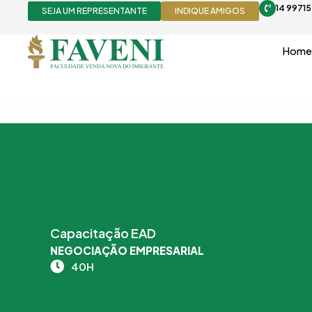
Ir
14 9971
SEJA UM REPRESENTANTE
INDIQUE AMIGOS
para
o
Home
conteúdo
Capacitação EAD
NEGOCIAÇÃO EMPRESARIAL
40H