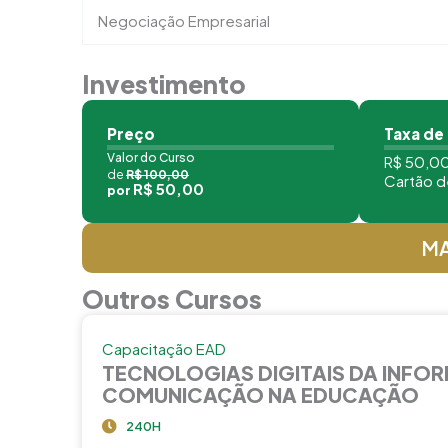
Negociação Empresarial
Investimento
Preço
Taxa de
Valor do Curso
R$ 50,00
de
R$ 100,00
Cartão d
R$ 50,00
por
MA
Outros Cursos
Capacitação EAD
TECNOLOGIAS DIGITAIS DA INFO
COMUNICAÇÃO NA EDUCAÇÃO
240H