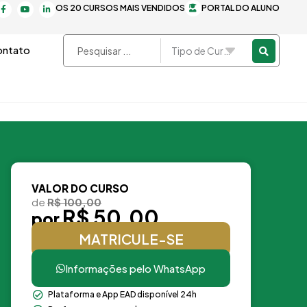
F
Y
L
OS 20 CURSOS MAIS VENDIDOS
PORTAL DO ALUNO
a
o
i
c
u
n
e
t
k
b
u
e
o
b
d
Pesquisar
ntato
o
e
i
k
n
...
-
-
f
i
n
VALOR DO CURSO
de
R$ 100,00
R$ 50,00
por
MATRICULE-SE
Informações pelo WhatsApp
Plataforma e App EAD disponível 24h