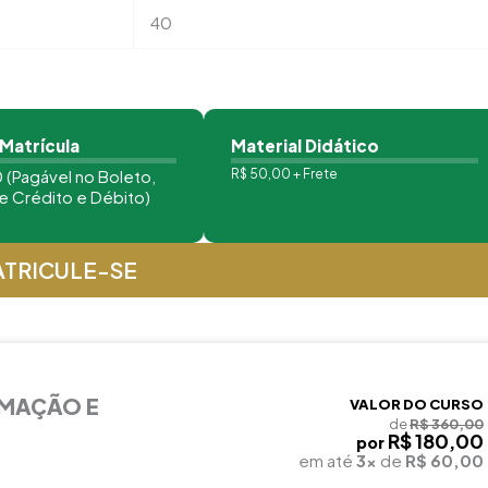
40
 Matrícula
Material Didático
 (Pagável no Boleto,
R$ 50,00 + Frete
e Crédito e Débito)
TRICULE-SE
RMAÇÃO E
VALOR DO CURSO
de
R$ 360,00
R$ 180,00
por
em até
3x
de
R$ 60,00