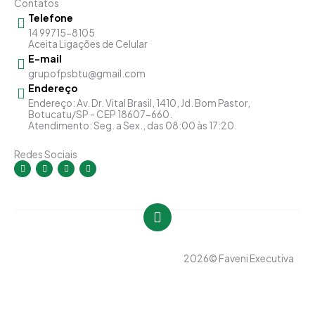
Contatos
Telefone
14 99715-8105
Aceita Ligações de Celular
E-mail
grupofpsbtu@gmail.com
Endereço
Endereço: Av. Dr. Vital Brasil, 1410, Jd. Bom Pastor,
Botucatu/SP - CEP 18607-660.
Atendimento: Seg. a Sex., das 08:00 às 17:20.
Redes Sociais
I
F
Y
L
n
a
o
i
s
c
u
n
t
e
t
k
a
b
u
e
g
o
b
d
r
o
e
i
a
k
n
m
-
-
f
i
n
2026
© Faveni Executiva