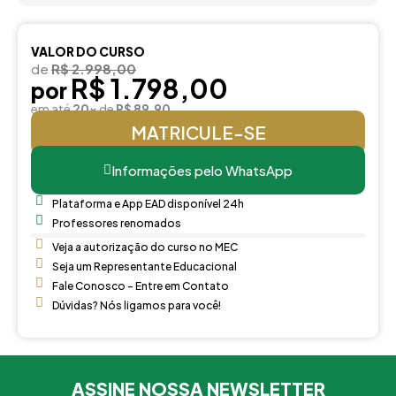
VALOR DO CURSO
de
R$ 2.998,00
R$ 1.798,00
por
em até
20x
de
R$ 89,90
MATRICULE-SE
Informações pelo WhatsApp
Plataforma e App EAD disponível 24h
Professores renomados
Veja a autorização do curso no MEC
Seja um Representante Educacional
Fale Conosco - Entre em Contato
Dúvidas? Nós ligamos para você!
ASSINE NOSSA NEWSLETTER