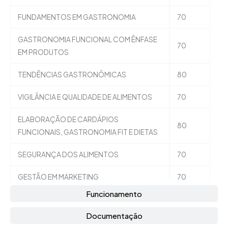
FUNDAMENTOS EM GASTRONOMIA
70
GASTRONOMIA FUNCIONAL COM ÊNFASE
70
EM PRODUTOS
TENDÊNCIAS GASTRONÔMICAS
80
VIGILÂNCIA E QUALIDADE DE ALIMENTOS
70
ELABORAÇÃO DE CARDÁPIOS
80
FUNCIONAIS, GASTRONOMIA FIT E DIETAS
SEGURANÇA DOS ALIMENTOS
70
GESTÃO EM MARKETING
70
Funcionamento
METODOLOGIA DA PESQUISA CIENTÍFICA
70
Documentação