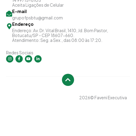
14 99715-8105
Aceita Ligações de Celular
E-mail
grupofpsbtu@gmail.com
Endereço
Endereço: Av. Dr. Vital Brasil, 1410, Jd. Bom Pastor,
Botucatu/SP - CEP 18607-660.
Atendimento: Seg. a Sex., das 08:00 às 17:20.
Redes Sociais
I
F
Y
L
n
a
o
i
s
c
u
n
t
e
t
k
a
b
u
e
g
o
b
d
r
o
e
i
a
k
n
m
-
-
f
i
n
2026
© Faveni Executiva