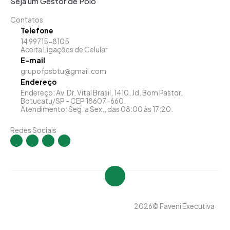
Seja um Gestor de Polo
Contatos
Telefone
14 99715-8105
Aceita Ligações de Celular
E-mail
grupofpsbtu@gmail.com
Endereço
Endereço: Av. Dr. Vital Brasil, 1410, Jd. Bom Pastor,
Botucatu/SP - CEP 18607-660.
Atendimento: Seg. a Sex., das 08:00 às 17:20.
Redes Sociais
I
F
Y
L
n
a
o
i
s
c
u
n
t
e
t
k
a
b
u
e
g
o
b
d
r
o
e
i
a
k
n
m
-
-
f
i
n
2026
© Faveni Executiva