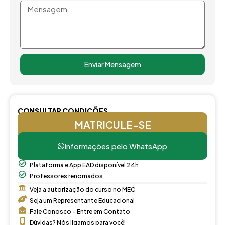
CARGA HORÁRIA
200
120
200
520
Mensagem
TOTAL DO
SEMESTRE
3º SEMESTRE
Enviar Mensagem
COMPONENTES
CARGA HORÁRIA SEMESTRAL
CURRICULARES
P
SM
A
TOTA
CONSULTAR CONDIÇÕES
MATRICULE-SE
PSICOLOGIA DA
40
40
EDUCAÇÃO:
Informações pelo WhatsApp
DESENVOLVIMENTO
Plataforma e App EAD disponível 24h
POLÍTICAS E
60
60
Professores renomados
LEGISLAÇÃO
Veja a autorização do curso no MEC
Seja um Representante Educacional
ESCOLAR
Fale Conosco - Entre em Contato
Dúvidas? Nós ligamos para você!
SOCIOLOGIA DA
40
40