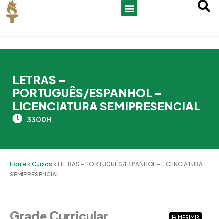
Ir
para
o
conteúdo
LETRAS –
PORTUGUÊS/ESPANHOL –
LICENCIATURA SEMIPRESENCIAL
3300H
Home
»
Cursos
»
LETRAS – PORTUGUÊS/ESPANHOL – LICENCIATURA
SEMIPRESENCIAL
Grade Curricular
Grade Curricular
IMPRIMIR