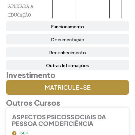
APLICADA A
EDUCAÇÃO
Funcionamento
LEITURA E
60
60
PRODUÇÃO
Documentação
TEXTUAL
Reconhecimento
FONÉTICA E
20
40
60
Outras Informações
FONOLOGIA DA
Investimento
LÍNGUA ESPANHOLA
MATRICULE-SE
INTRODUÇÃO AOS
20
20
20
60
ESTUDOS
Outros Cursos
LINGUÍSTICOS
ASPECTOS PSICOSSOCIAIS DA
FONÉTICA E
20
20
20
60
PESSOA COM DEFICIÊNCIA
FONOLOGIA DA
180H