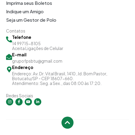
PROJETO
60
60
Imprima seus Boletos
INTEGRADOR DE
Indique um Amigo
EXTENSÃO III
Seja um Gestor de Polo
Contatos
ESTÁGIO
60
60
Telefone
CURRICULAR
14 99715-8105
Aceita Ligações de Celular
SUPERVISIONADO
E-mail
III
grupofpsbtu@gmail.com
Endereço
CARGA HORÁRIA
220
40
280
540
Endereço: Av. Dr. Vital Brasil, 1410, Jd. Bom Pastor,
Botucatu/SP - CEP 18607-660.
TOTAL DO
Atendimento: Seg. a Sex., das 08:00 às 17:20.
SEMESTRE
Redes Sociais
I
F
Y
L
n
a
o
i
4º SEMESTRE
s
c
u
n
t
e
t
k
a
b
u
e
COMPONENTES
CARGA HORÁRIA SEMESTRAL
g
o
b
d
r
o
e
i
a
k
n
CURRICULARES
m
-
-
P
SM
A
TOTA
f
i