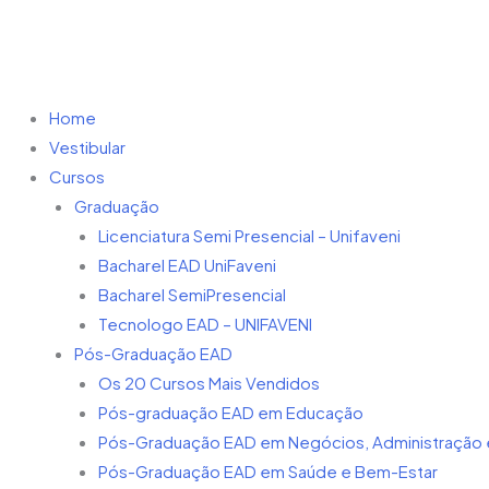
n
a
o
i
s
c
u
n
t
Home
e
t
k
Vestibular
a
b
u
e
Cursos
Graduação
g
o
b
d
Licenciatura Semi Presencial – Unifaveni
Bacharel EAD UniFaveni
r
o
e
i
Bacharel SemiPresencial
Tecnologo EAD – UNIFAVENI
a
k
n
Pós-Graduação EAD
Os 20 Cursos Mais Vendidos
m
-
-
Pós-graduação EAD em Educação
Pós-Graduação EAD em Negócios, Administração e
f
i
Pós-Graduação EAD em Saúde e Bem-Estar