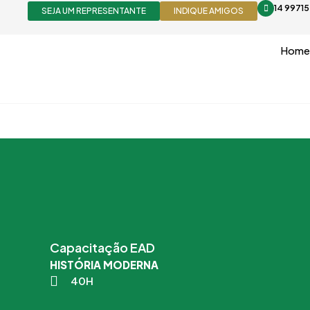
Ir
14 9971
SEJA UM REPRESENTANTE
INDIQUE AMIGOS
para
o
Home
conteúdo
Capacitação EAD
HISTÓRIA MODERNA
40H