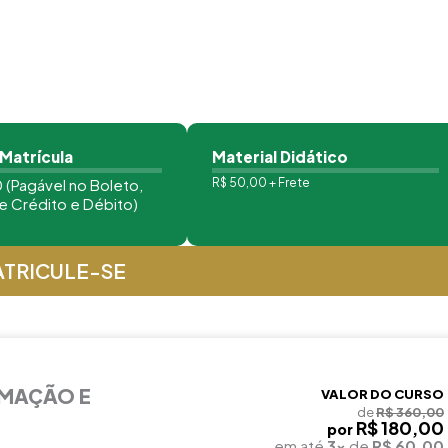
 Matrícula
Material Didático
 (Pagável no Boleto,
R$ 50,00 + Frete
e Crédito e Débito)
TRICULE-SE
RMAÇÃO E
VALOR DO CURSO
de
R$ 360,00
R$ 180,00
por
em até
3x
de
R$ 60,00