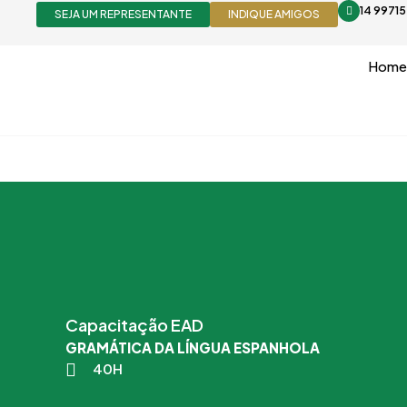
Ir
14 9971
SEJA UM REPRESENTANTE
INDIQUE AMIGOS
para
o
Home
conteúdo
Capacitação EAD
GRAMÁTICA DA LÍNGUA ESPANHOLA
40H