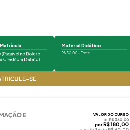
 Matrícula
Material Didático
 (Pagável no Boleto,
R$ 50,00 + Frete
e Crédito e Débito)
TRICULE-SE
RMAÇÃO E
VALOR DO CURSO
de
R$ 360,00
R$ 180,00
por
em até
3x
de
R$ 60,00