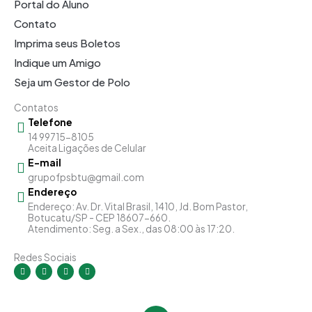
Portal do Aluno
Contato
Imprima seus Boletos
Indique um Amigo
Seja um Gestor de Polo
Contatos
Telefone
14 99715-8105
Aceita Ligações de Celular
E-mail
grupofpsbtu@gmail.com
Endereço
Endereço: Av. Dr. Vital Brasil, 1410, Jd. Bom Pastor,
Botucatu/SP - CEP 18607-660.
Atendimento: Seg. a Sex., das 08:00 às 17:20.
Redes Sociais
I
F
Y
L
n
a
o
i
s
c
u
n
t
e
t
k
a
b
u
e
g
o
b
d