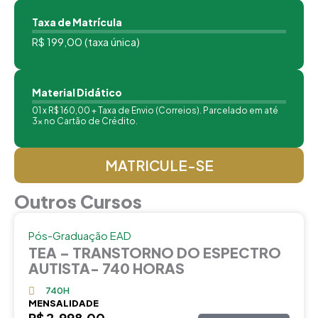
Taxa de Matrícula
R$ 199,00 (taxa única)
Material Didático
01 x R$ 160,00 + Taxa de Envio (Correios). Parcelado em até
3x no Cartão de Crédito.
MATRICULE-SE
Outros Cursos
Pós-Graduação EAD
TEA – TRANSTORNO DO ESPECTRO
AUTISTA- 740 HORAS
740H
MENSALIDADE
R$ 2.998,00