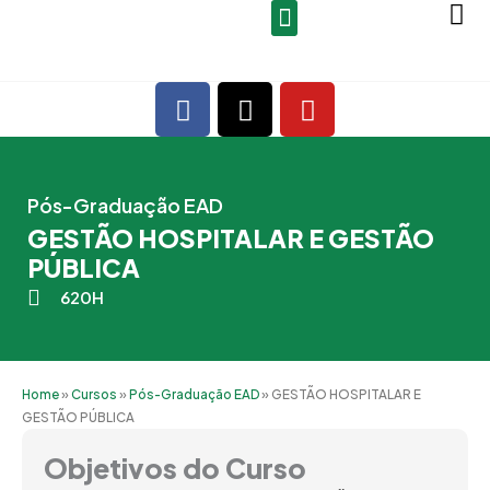
Ir
para
o
F
X
Y
conteúdo
a
-
o
c
t
u
e
w
t
b
i
u
Pós-Graduação EAD
o
t
b
GESTÃO HOSPITALAR E GESTÃO
o
t
e
PÚBLICA
k
e
620H
r
Home
»
Cursos
»
Pós-Graduação EAD
»
GESTÃO HOSPITALAR E
GESTÃO PÚBLICA
Objetivos do Curso