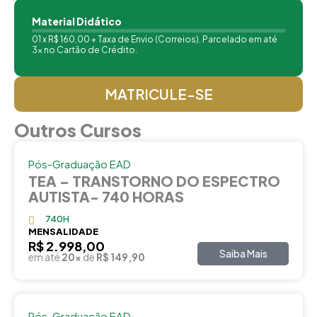
Material Didático
01 x R$ 160,00 + Taxa de Envio (Correios). Parcelado em até
3x no Cartão de Crédito.
MATRICULE-SE
Outros Cursos
Pós-Graduação EAD
TEA – TRANSTORNO DO ESPECTRO
AUTISTA- 740 HORAS
740H
MENSALIDADE
R$ 2.998,00
Saiba Mais
em até
20x
de
R$ 149,90
Pós-Graduação EAD