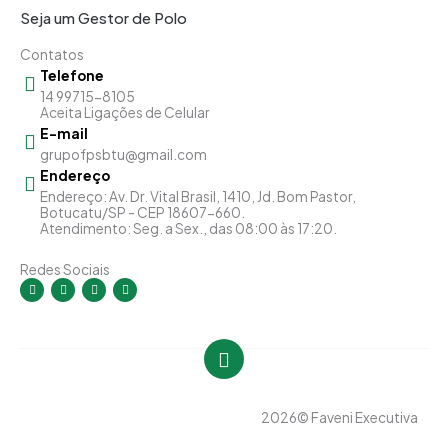
Seja um Gestor de Polo
Contatos
Telefone
14 99715-8105
Aceita Ligações de Celular
E-mail
grupofpsbtu@gmail.com
Endereço
Endereço: Av. Dr. Vital Brasil, 1410, Jd. Bom Pastor,
Botucatu/SP - CEP 18607-660.
Atendimento: Seg. a Sex., das 08:00 às 17:20.
Redes Sociais
I
F
Y
L
n
a
o
i
s
c
u
n
t
e
t
k
a
b
u
e
g
o
b
d
r
o
e
i
a
k
n
m
-
-
f
i
n
2026
© Faveni Executiva