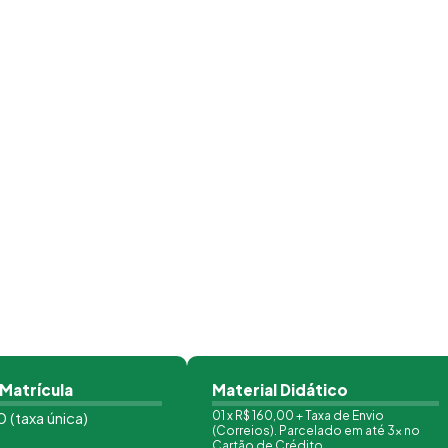
 Matrícula
Material Didático
 (taxa única)
01 x R$ 160,00 + Taxa de Envio
(Correios). Parcelado em até 3x no
Cartão de Crédito.