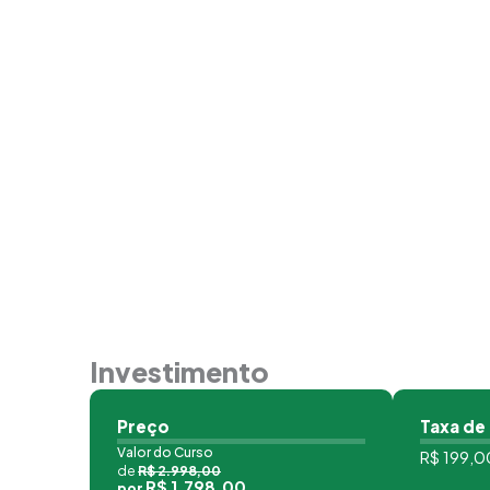
Investimento
Preço
Taxa de
Valor do Curso
R$ 199,00
de
R$ 2.998,00
R$ 1.798,00
por