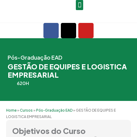
Ir
para
o
F
X
Y
conteúdo
a
-
o
c
t
u
e
w
t
b
i
u
Pós-Graduação EAD
o
t
b
GESTÃO DE EQUIPES E LOGISTICA
o
t
e
EMPRESARIAL
k
e
620H
r
Home
»
Cursos
»
Pós-Graduação EAD
»
GESTÃO DE EQUIPES E
LOGISTICA EMPRESARIAL
Objetivos do Curso