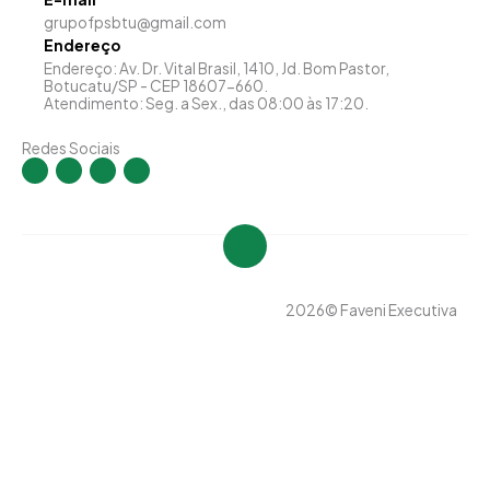
grupofpsbtu@gmail.com
Endereço
Endereço: Av. Dr. Vital Brasil, 1410, Jd. Bom Pastor,
Botucatu/SP - CEP 18607-660.
Atendimento: Seg. a Sex., das 08:00 às 17:20.
Redes Sociais
I
F
Y
L
n
a
o
i
s
c
u
n
t
e
t
k
a
b
u
e
g
o
b
d
r
o
e
i
a
k
n
m
-
-
f
i
n
2026
© Faveni Executiva