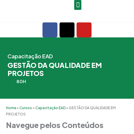
Ir
para
o
F
X
Y
conteúdo
a
-
o
c
t
u
e
w
t
b
i
u
Capacitação EAD
o
t
b
GESTÃO DA QUALIDADE EM
o
t
e
PROJETOS
k
e
80H
r
Home
»
Cursos
»
Capacitação EAD
»
GESTÃO DA QUALIDADE EM
PROJETOS
Navegue pelos Conteúdos