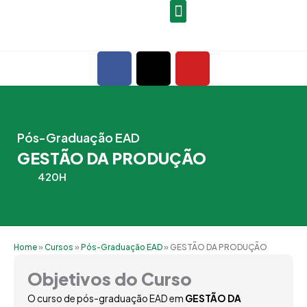
Ir
para
o
F
X
Y
conteúdo
a
-
o
c
t
u
e
w
t
b
i
u
Pós-Graduação EAD
o
t
b
GESTÃO DA PRODUÇÃO
o
t
e
k
e
420H
r
Home
»
Cursos
»
Pós-Graduação EAD
»
GESTÃO DA PRODUÇÃO
Objetivos do Curso
O curso de pós-graduação EAD em
GESTÃO DA