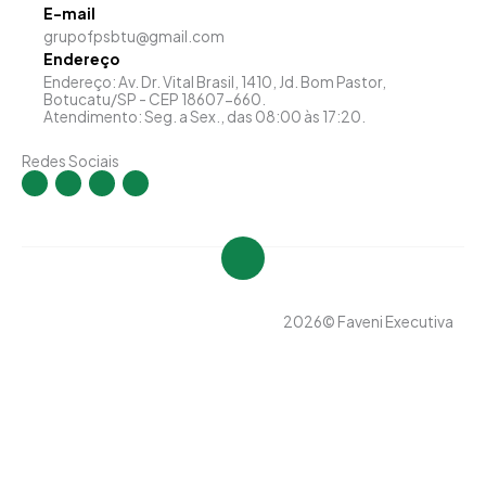
E-mail
grupofpsbtu@gmail.com
Endereço
Endereço: Av. Dr. Vital Brasil, 1410, Jd. Bom Pastor,
Botucatu/SP - CEP 18607-660.
Atendimento: Seg. a Sex., das 08:00 às 17:20.
Redes Sociais
I
F
Y
L
n
a
o
i
s
c
u
n
t
e
t
k
a
b
u
e
g
o
b
d
r
o
e
i
a
k
n
m
-
-
f
i
n
2026
© Faveni Executiva