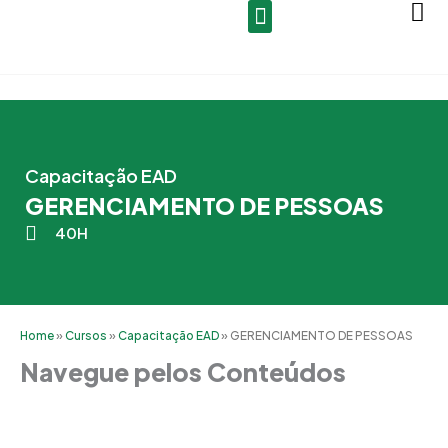
Ir
para
o
conteúdo
Capacitação EAD
GERENCIAMENTO DE PESSOAS
40H
Home
»
Cursos
»
Capacitação EAD
»
GERENCIAMENTO DE PESSOAS
Navegue pelos Conteúdos
Grade Curricular