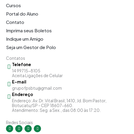
Cursos
Portal do Aluno
Contato
Imprima seus Boletos
Indique um Amigo
Seja um Gestor de Polo
Contatos
Telefone
14 99715-8105
Aceita Ligações de Celular
E-mail
grupofpsbtu@gmail.com
Endereço
Endereço: Av. Dr. Vital Brasil, 1410, Jd. Bom Pastor,
Botucatu/SP - CEP 18607-660.
Atendimento: Seg. a Sex., das 08:00 às 17:20.
Redes Sociais
I
F
Y
L
n
a
o
i
s
c
u
n