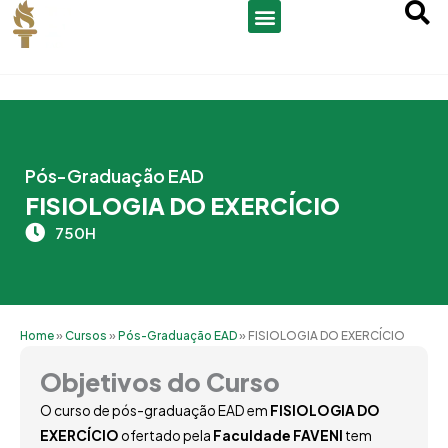
Ir
para
o
conteúdo
Pós-Graduação EAD
FISIOLOGIA DO EXERCÍCIO
750H
Home
»
Cursos
»
Pós-Graduação EAD
»
FISIOLOGIA DO EXERCÍCIO
Objetivos do Curso
O curso de pós-graduação EAD em
FISIOLOGIA DO
EXERCÍCIO
ofertado pela
Faculdade FAVENI
tem