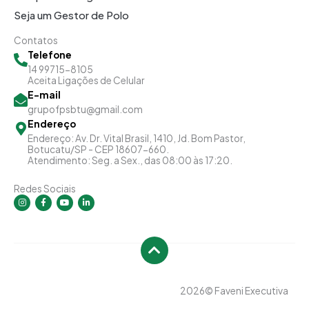
Seja um Gestor de Polo
Contatos
Telefone
14 99715-8105
Aceita Ligações de Celular
E-mail
grupofpsbtu@gmail.com
Endereço
Endereço: Av. Dr. Vital Brasil, 1410, Jd. Bom Pastor,
Botucatu/SP - CEP 18607-660.
Atendimento: Seg. a Sex., das 08:00 às 17:20.
Redes Sociais
I
F
Y
L
n
a
o
i
s
c
u
n
t
e
t
k
a
b
u
e
g
o
b
d
r
o
e
i
a
k
n
m
-
-
f
i
n
2026
© Faveni Executiva