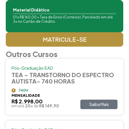
Material Didático
01 x R$ 160,00 + Taxa de Envio (Correios). Parcelado em até
3x no Cartão de Crédito.
MATRICULE-SE
Outros Cursos
Pós-Graduação EAD
TEA – TRANSTORNO DO ESPECTRO
AUTISTA- 740 HORAS
740H
MENSALIDADE
R$ 2.998,00
Saiba Mais
em até
20x
de
R$ 149,90