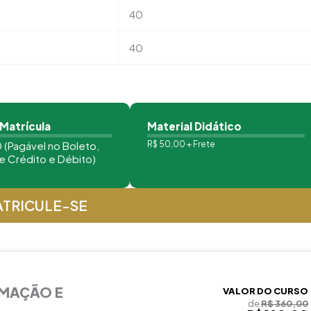
40
40
 Matrícula
Material Didático
 (Pagável no Boleto,
R$ 50,00 + Frete
e Crédito e Débito)
TRICULE-SE
RMAÇÃO E
VALOR DO CURSO
de
R$ 360,00