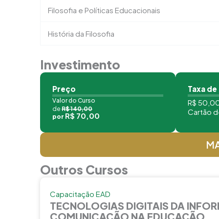
Filosofia e Políticas Educacionais
História da Filosofia
Investimento
Preço
Taxa de
Valor do Curso
R$ 50,00
de
R$ 140,00
Cartão d
R$ 70,00
por
MA
Outros Cursos
Capacitação EAD
TECNOLOGIAS DIGITAIS DA INFO
COMUNICAÇÃO NA EDUCAÇÃO