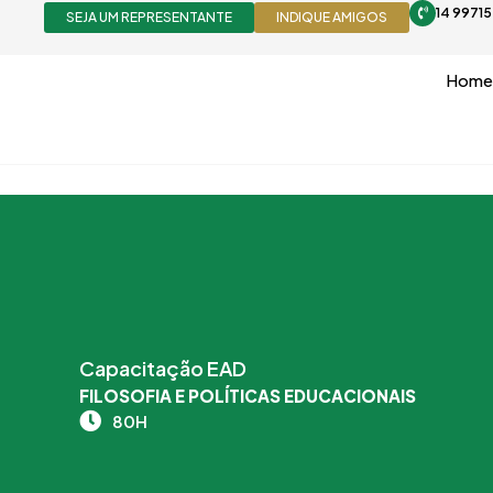
Ir
14 9971
SEJA UM REPRESENTANTE
INDIQUE AMIGOS
para
o
Home
conteúdo
Capacitação EAD
FILOSOFIA E POLÍTICAS EDUCACIONAIS
80H