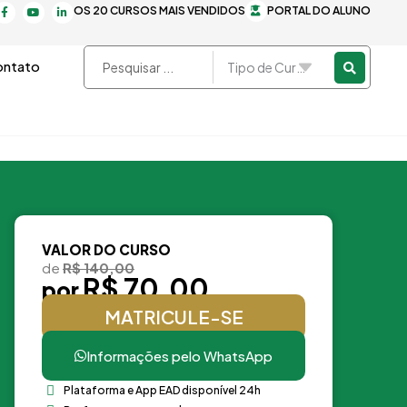
F
Y
L
OS 20 CURSOS MAIS VENDIDOS
PORTAL DO ALUNO
a
o
i
c
u
n
e
t
k
b
u
e
o
b
d
Pesquisar
ntato
o
e
i
k
n
...
-
-
f
i
n
VALOR DO CURSO
de
R$ 140,00
R$ 70,00
por
MATRICULE-SE
Informações pelo WhatsApp
Plataforma e App EAD disponível 24h