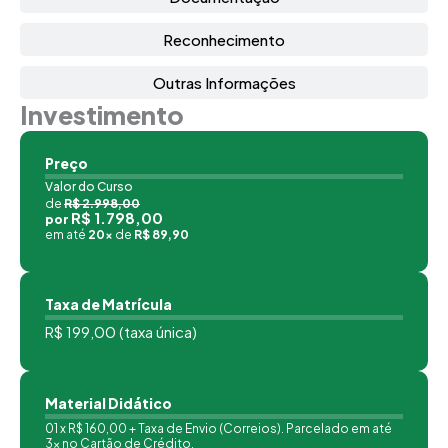
GESTÃO DE FARMÁCIAS E LEGISLAÇÃO
Reconhecimento
40
APLICADA
Outras Informações
Investimento
Preço
Valor do Curso
de
R$ 2.998,00
R$ 1.798,00
por
em até
20x
de
R$ 89,90
Taxa de Matrícula
R$ 199,00 (taxa única)
Material Didático
01 x R$ 160,00 + Taxa de Envio (Correios). Parcelado em até
3x no Cartão de Crédito.