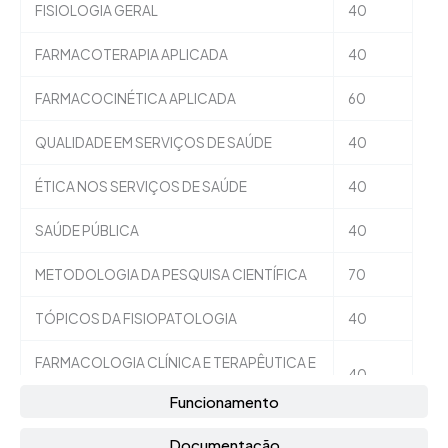
FISIOLOGIA GERAL
40
FARMACOTERAPIA APLICADA
40
FARMACOCINÉTICA APLICADA
60
QUALIDADE EM SERVIÇOS DE SAÚDE
40
ÉTICA NOS SERVIÇOS DE SAÚDE
40
SAÚDE PÚBLICA
40
METODOLOGIA DA PESQUISA CIENTÍFICA
70
TÓPICOS DA FISIOPATOLOGIA
40
FARMACOLOGIA CLÍNICA E TERAPÊUTICA E
40
BOAS PRÁTICAS DE PRESCRIÇÃO
Funcionamento
SEMIOLOGIA E FISIOPATOLOGIA CLÍNICA
30
Documentação