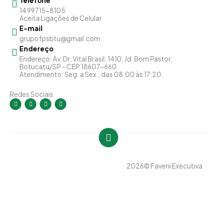
Telefone
14 99715-8105
Aceita Ligações de Celular
E-mail
grupofpsbtu@gmail.com
Endereço
Endereço: Av. Dr. Vital Brasil, 1410, Jd. Bom Pastor,
Botucatu/SP - CEP 18607-660.
Atendimento: Seg. a Sex., das 08:00 às 17:20.
Redes Sociais
I
F
Y
L
n
a
o
i
s
c
u
n
t
e
t
k
a
b
u
e
g
o
b
d
r
o
e
i
a
k
n
m
-
-
f
i
n
2026
© Faveni Executiva