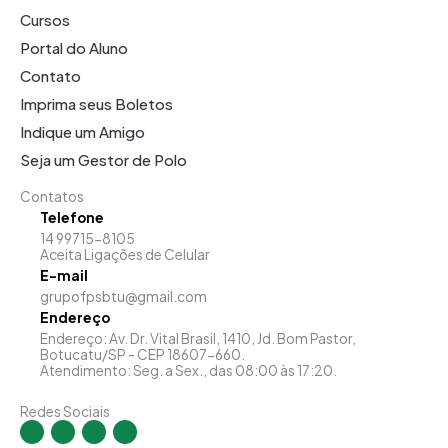
Cursos
Portal do Aluno
Contato
Imprima seus Boletos
Indique um Amigo
Seja um Gestor de Polo
Contatos
Telefone
14 99715-8105
Aceita Ligações de Celular
E-mail
grupofpsbtu@gmail.com
Endereço
Endereço: Av. Dr. Vital Brasil, 1410, Jd. Bom Pastor,
Botucatu/SP - CEP 18607-660.
Atendimento: Seg. a Sex., das 08:00 às 17:20.
Redes Sociais
I
F
Y
L
n
a
o
i