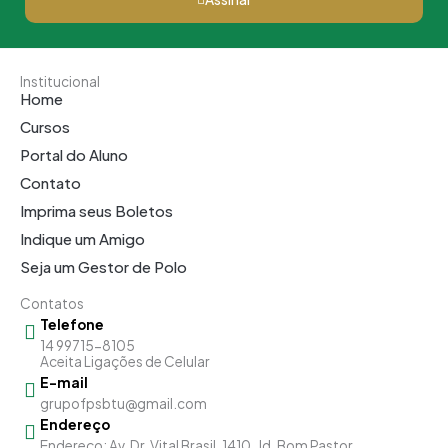
Institucional
Home
Cursos
Portal do Aluno
Contato
Imprima seus Boletos
Indique um Amigo
Seja um Gestor de Polo
Contatos
Telefone
14 99715-8105
Aceita Ligações de Celular
E-mail
grupofpsbtu@gmail.com
Endereço
Endereço: Av. Dr. Vital Brasil, 1410, Jd. Bom Pastor,