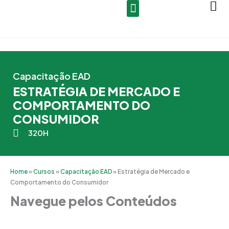
Ir
para
o
conteúdo
Capacitação EAD
ESTRATÉGIA DE MERCADO E
COMPORTAMENTO DO
CONSUMIDOR
320H
Home
»
Cursos
»
Capacitação EAD
»
Estratégia de Mercado e
Comportamento do Consumidor
Navegue pelos Conteúdos
Grade Curricular