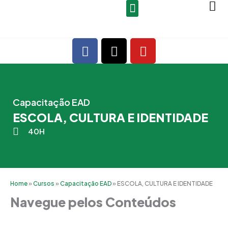
Ir
para
o
F
X
Y
conteúdo
a
-
o
c
t
u
e
w
t
b
i
u
Capacitação EAD
o
t
b
ESCOLA, CULTURA E IDENTIDADE
o
t
e
k
e
40H
r
Home
»
Cursos
»
Capacitação EAD
»
ESCOLA, CULTURA E IDENTIDADE
Navegue pelos Conteúdos
Grade Curricular