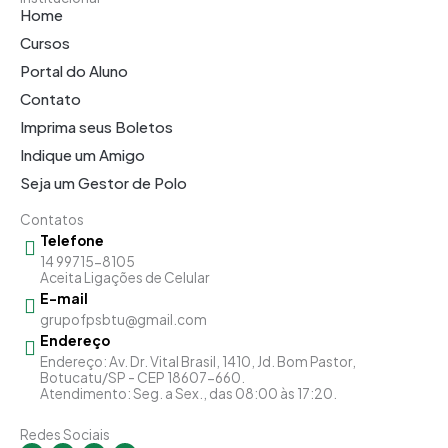
Home
Cursos
Portal do Aluno
Contato
Imprima seus Boletos
Indique um Amigo
Seja um Gestor de Polo
Contatos
Telefone
14 99715-8105
Aceita Ligações de Celular
E-mail
grupofpsbtu@gmail.com
Endereço
Endereço: Av. Dr. Vital Brasil, 1410, Jd. Bom Pastor,
Botucatu/SP - CEP 18607-660.
Atendimento: Seg. a Sex., das 08:00 às 17:20.
Redes Sociais
I
F
Y
L