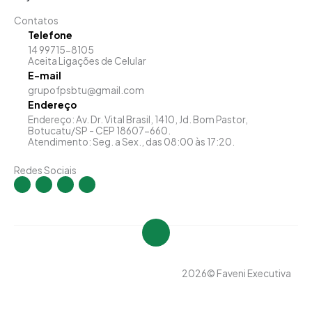
Contatos
Telefone
14 99715-8105
Aceita Ligações de Celular
E-mail
grupofpsbtu@gmail.com
Endereço
Endereço: Av. Dr. Vital Brasil, 1410, Jd. Bom Pastor,
Botucatu/SP - CEP 18607-660.
Atendimento: Seg. a Sex., das 08:00 às 17:20.
Redes Sociais
I
F
Y
L
n
a
o
i
s
c
u
n
t
e
t
k
a
b
u
e
g
o
b
d
r
o
e
i
a
k
n
m
-
-
f
i
n
2026
© Faveni Executiva