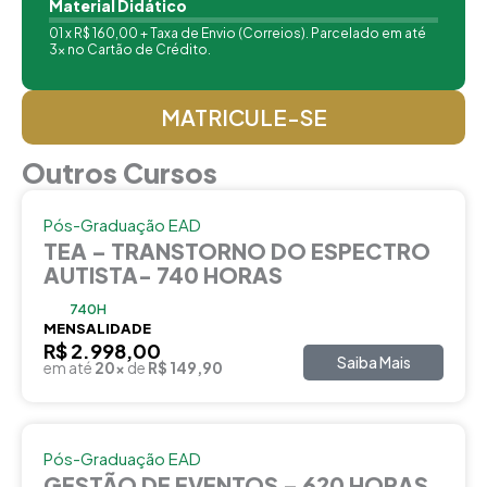
Material Didático
01 x R$ 160,00 + Taxa de Envio (Correios). Parcelado em até
3x no Cartão de Crédito.
MATRICULE-SE
Outros Cursos
Pós-Graduação EAD
TEA – TRANSTORNO DO ESPECTRO
AUTISTA- 740 HORAS
740H
MENSALIDADE
R$ 2.998,00
Saiba Mais
em até
20x
de
R$ 149,90
Pós-Graduação EAD
GESTÃO DE EVENTOS – 620 HORAS