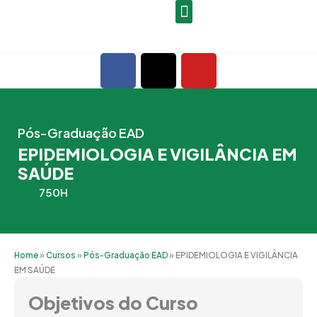
Ir
para
o
F
X
Y
conteúdo
a
-
o
c
t
u
e
w
t
b
i
u
Pós-Graduação EAD
o
t
b
EPIDEMIOLOGIA E VIGILÂNCIA EM
o
t
e
SAÚDE
k
e
750H
r
Home
»
Cursos
»
Pós-Graduação EAD
»
EPIDEMIOLOGIA E VIGILÂNCIA
EM SAÚDE
Objetivos do Curso