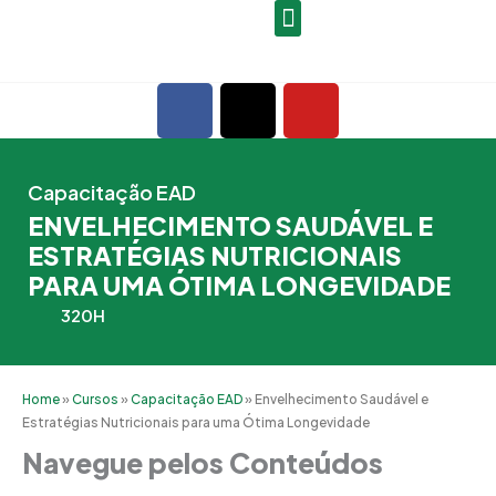
Ir
para
o
F
X
Y
conteúdo
a
-
o
c
t
u
e
w
t
Capacitação EAD
b
i
u
ENVELHECIMENTO SAUDÁVEL E
o
t
b
ESTRATÉGIAS NUTRICIONAIS
o
t
e
PARA UMA ÓTIMA LONGEVIDADE
k
e
r
320H
Home
»
Cursos
»
Capacitação EAD
»
Envelhecimento Saudável e
Estratégias Nutricionais para uma Ótima Longevidade
Navegue pelos Conteúdos