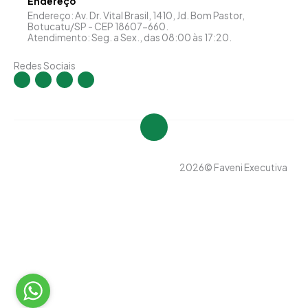
Endereço
Endereço: Av. Dr. Vital Brasil, 1410, Jd. Bom Pastor,
Botucatu/SP - CEP 18607-660.
Atendimento: Seg. a Sex., das 08:00 às 17:20.
Redes Sociais
I
F
Y
L
n
a
o
i
s
c
u
n
t
e
t
k
a
b
u
e
g
o
b
d
r
o
e
i
a
k
n
m
-
-
f
i
n
2026
© Faveni Executiva