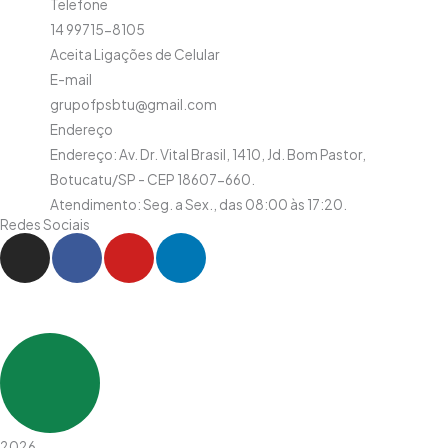
Telefone
14 99715-8105
Aceita Ligações de Celular
E-mail
grupofpsbtu@gmail.com
Endereço
Endereço: Av. Dr. Vital Brasil, 1410, Jd. Bom Pastor,
Botucatu/SP - CEP 18607-660.
Atendimento: Seg. a Sex., das 08:00 às 17:20.
Redes Sociais
I
F
Y
L
n
a
o
i
s
c
u
n
t
e
t
k
a
b
u
e
g
o
b
d
r
o
e
i
a
k
n
m
-
-
2026