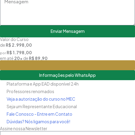
Enviar Mensagem
Valor do Curso
de
R$ 2.998,00
R$ 1.798,00
por
em até
20x
de
R$ 89,90
Matricule-se
Informações pelo WhatsApp
Plataforma e App EAD disponível 24h
Professores renomados
Veja a autorização do curso no MEC
Seja um Representante Educacional
Fale Conosco - Entre em Contato
Dúvidas? Nós ligamos para você!
Assine nossa Newsletter
Nome