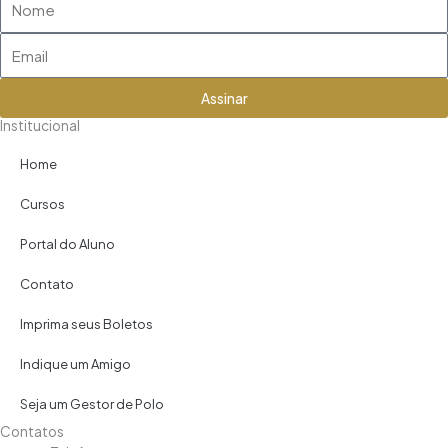
Email
Assinar
Institucional
Home
Cursos
Portal do Aluno
Contato
Imprima seus Boletos
Indique um Amigo
Seja um Gestor de Polo
Contatos