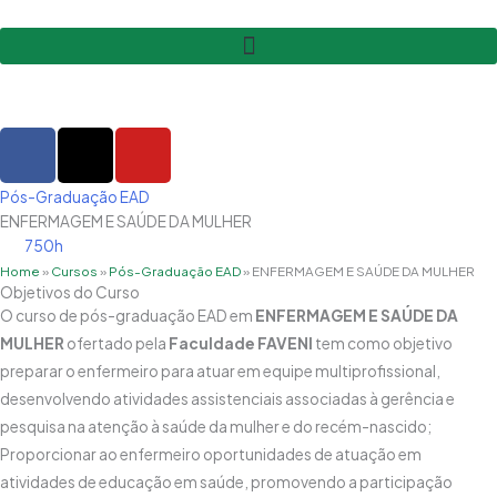
Ir
para
o
conteúdo
F
X
Y
a
-
o
c
t
u
Pós-Graduação EAD
e
w
t
ENFERMAGEM E SAÚDE DA MULHER
b
i
u
750h
o
t
b
Home
»
Cursos
»
Pós-Graduação EAD
»
ENFERMAGEM E SAÚDE DA MULHER
Objetivos do Curso
o
t
e
O curso de pós-graduação EAD em
ENFERMAGEM E SAÚDE DA
k
e
MULHER
ofertado pela
Faculdade FAVENI
tem como objetivo
r
preparar o enfermeiro para atuar em equipe multiprofissional,
desenvolvendo atividades assistenciais associadas à gerência e
pesquisa na atenção à saúde da mulher e do recém-nascido;
Proporcionar ao enfermeiro oportunidades de atuação em
atividades de educação em saúde, promovendo a participação