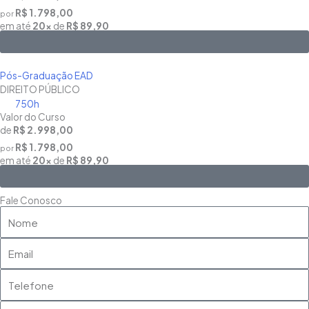
R$ 1.798,00
por
em até
20x
de
R$ 89,90
Saiba Mais
Pós-Graduação EAD
DIREITO PÚBLICO
750h
Valor do Curso
de
R$ 2.998,00
R$ 1.798,00
por
em até
20x
de
R$ 89,90
Saiba Mais
Fale Conosco
Nome
Email
Telefone
Mensagem