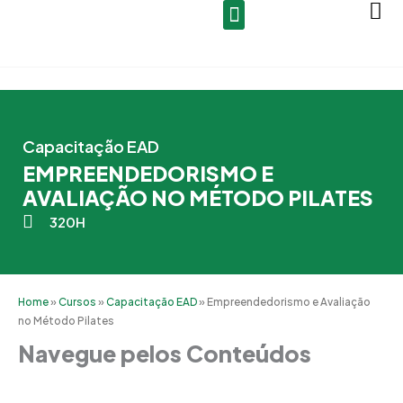
Ir
para
o
conteúdo
Capacitação EAD
EMPREENDEDORISMO E
AVALIAÇÃO NO MÉTODO PILATES
320H
Home
»
Cursos
»
Capacitação EAD
»
Empreendedorismo e Avaliação
no Método Pilates
Navegue pelos Conteúdos
Grade Curricular