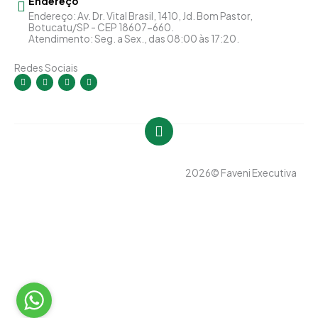
Endereço
Endereço: Av. Dr. Vital Brasil, 1410, Jd. Bom Pastor,
Botucatu/SP - CEP 18607-660.
Atendimento: Seg. a Sex., das 08:00 às 17:20.
Redes Sociais
I
F
Y
L
n
a
o
i
s
c
u
n
t
e
t
k
a
b
u
e
g
o
b
d
r
o
e
i
a
k
n
m
-
-
f
i
n
2026
© Faveni Executiva