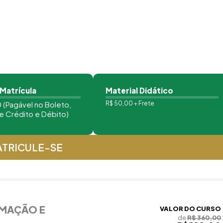
 Matrícula
Material Didático
 (Pagável no Boleto,
R$ 50,00 + Frete
e Crédito e Débito)
TRICULE-SE
RMAÇÃO E
VALOR DO CURSO
de
R$ 360,00