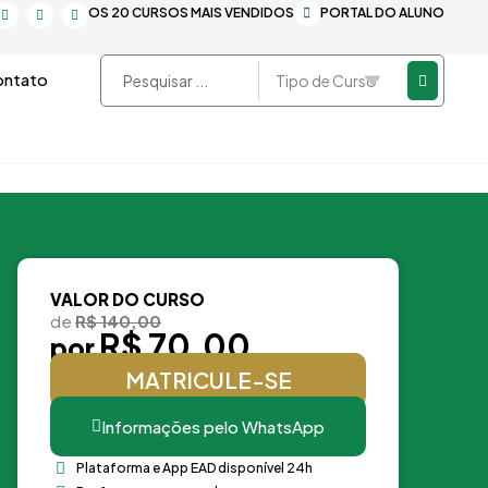
F
Y
L
OS 20 CURSOS MAIS VENDIDOS
PORTAL DO ALUNO
a
o
i
c
u
n
e
t
k
b
u
e
o
b
d
Pesquisar
ntato
o
e
i
k
n
...
-
-
f
i
n
VALOR DO CURSO
de
R$ 140,00
R$ 70,00
por
MATRICULE-SE
Informações pelo WhatsApp
Plataforma e App EAD disponível 24h