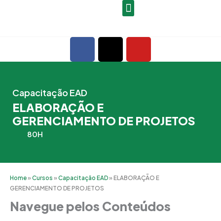
Ir
para
o
F
X
Y
conteúdo
a
-
o
c
t
u
e
w
t
b
i
u
Capacitação EAD
o
t
b
ELABORAÇÃO E
o
t
e
GERENCIAMENTO DE PROJETOS
k
e
80H
r
Home
»
Cursos
»
Capacitação EAD
»
ELABORAÇÃO E
GERENCIAMENTO DE PROJETOS
Navegue pelos Conteúdos