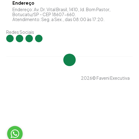
Endereço
Endereço: Av. Dr. Vital Brasil, 1410, Jd. Bom Pastor,
Botucatu/SP - CEP 18607-660.
Atendimento: Seg. a Sex., das 08:00 às 17:20.
Redes Sociais
I
F
Y
L
n
a
o
i
s
c
u
n
t
e
t
k
a
b
u
e
g
o
b
d
r
o
e
i
a
k
n
m
-
-
f
i
n
2026
© Faveni Executiva