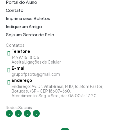
Portal do Aluno
Contato
Imprima seus Boletos
Indique um Amigo
Seja um Gestor de Polo
Contatos
Telefone
14 99715-8105
Aceita Ligações de Celular
E-mail
grupofpsbtu@gmail.com
Endereço
Endereço: Av. Dr. Vital Brasil, 1410, Jd. Bom Pastor,
Botucatu/SP - CEP 18607-660.
Atendimento: Seg. a Sex., das 08:00 às 17:20.
Redes Sociais
I
F
Y
L
n
a
o
i
s
c
u
n
t
e
t
k
a
b
u
e
g
o
b
d