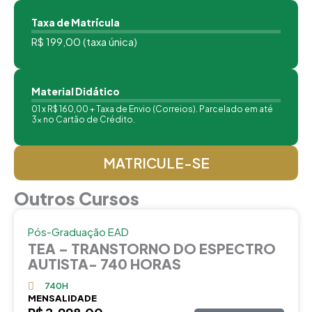
TEA – TRANSTORNO DO ESPECTRO
50
Taxa de Matrícula
AUTISTA
R$ 199,00 (taxa única)
Material Didático
01 x R$ 160,00 + Taxa de Envio (Correios). Parcelado em até
3x no Cartão de Crédito.
MATRICULE-SE
Outros Cursos
Pós-Graduação EAD
TEA – TRANSTORNO DO ESPECTRO
AUTISTA- 740 HORAS
740H
MENSALIDADE