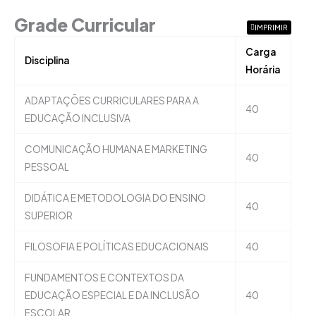
Grade Curricular
IMPRIMIR
Carga
Disciplina
Horária
ADAPTAÇÕES CURRICULARES PARA A
40
EDUCAÇÃO INCLUSIVA
COMUNICAÇÃO HUMANA E MARKETING
40
PESSOAL
DIDÁTICA E METODOLOGIA DO ENSINO
40
SUPERIOR
FILOSOFIA E POLÍTICAS EDUCACIONAIS
40
FUNDAMENTOS E CONTEXTOS DA
EDUCAÇÃO ESPECIAL E DA INCLUSÃO
40
ESCOLAR