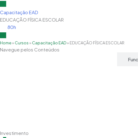
e
w
t
b
i
u
Capacitação EAD
o
t
b
EDUCAÇÃO FÍSICA ESCOLAR
o
t
e
80h
k
e
r
Home
»
Cursos
»
Capacitação EAD
»
EDUCAÇÃO FÍSICA ESCOLAR
Navegue pelos Conteúdos
Grade Curricular
Fun
Investimento