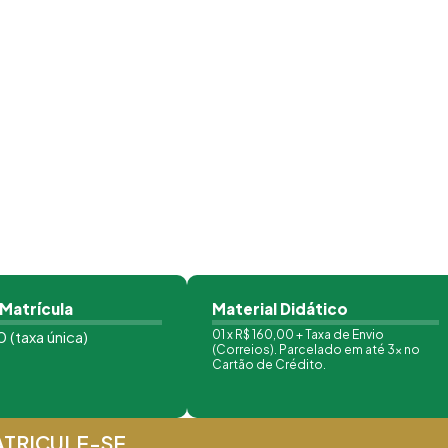
 Matrícula
Material Didático
 (taxa única)
01 x R$ 160,00 + Taxa de Envio
(Correios). Parcelado em até 3x no
Cartão de Crédito.
TRICULE-SE