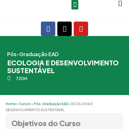
Ir
para
o
F
X
Y
conteúdo
a
-
o
c
t
u
e
w
t
b
i
u
Pós-Graduação EAD
o
t
b
ECOLOGIA E DESENVOLVIMENTO
o
t
e
SUSTENTÁVEL
k
e
720H
r
Home
»
Cursos
»
Pós-Graduação EAD
»
ECOLOGIA E
DESENVOLVIMENTO SUSTENTÁVEL
Objetivos do Curso