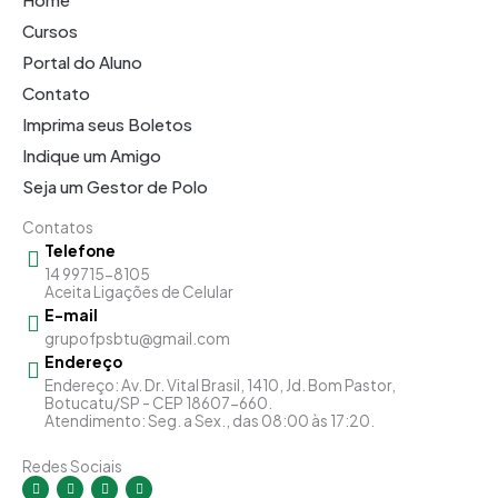
Cursos
Portal do Aluno
Contato
Imprima seus Boletos
Indique um Amigo
Seja um Gestor de Polo
Contatos
Telefone
14 99715-8105
Aceita Ligações de Celular
E-mail
grupofpsbtu@gmail.com
Endereço
Endereço: Av. Dr. Vital Brasil, 1410, Jd. Bom Pastor,
Botucatu/SP - CEP 18607-660.
Atendimento: Seg. a Sex., das 08:00 às 17:20.
Redes Sociais
I
F
Y
L
n
a
o
i