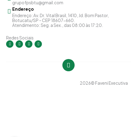
grupofpsbtu@gmail.com
Endereço
Endereço: Av. Dr. Vital Brasil, 1410, Jd. Bom Pastor,
Botucatu/SP - CEP 18607-660.
Atendimento: Seg. a Sex., das 08:00 às 17:20.
Redes Sociais
I
F
Y
L
n
a
o
i
s
c
u
n
t
e
t
k
a
b
u
e
g
o
b
d
r
o
e
i
a
k
n
m
-
-
f
i
n
2026
© Faveni Executiva