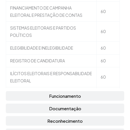
FINANCIAMENTO DE CAMPANHA
60
ELEITORAL E PRESTAÇÃO DE CONTAS
SISTEMAS ELEITORAIS E PARTIDOS
60
POLÍTICOS
ELEGIBILIDADE E INELEGIBILIDADE
60
REGISTRO DE CANDIDATURA
60
ILÍCITOS ELEITORAIS E RESPONSABILIDADE
60
ELEITORAL
AÇÕES ELEITORAIS E RECURSOS
60
Funcionamento
METODOLOGIA DA PESQUISA CIENTÍFICA
90
Documentação
CONSTITUCIONALISMO, DEMOCRACIA E
Reconhecimento
60
CIDADANIA