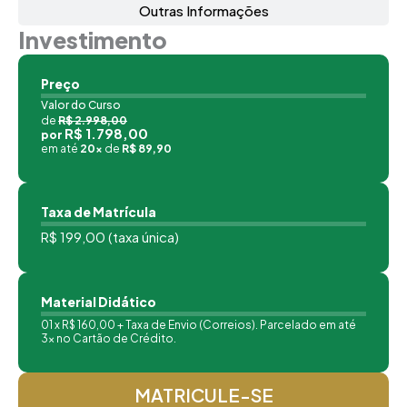
Outras Informações
MEDIAÇÃO DE CONFLITOS
60
Investimento
Preço
Valor do Curso
de
R$ 2.998,00
R$ 1.798,00
por
em até
20x
de
R$ 89,90
Taxa de Matrícula
R$ 199,00 (taxa única)
Material Didático
01 x R$ 160,00 + Taxa de Envio (Correios). Parcelado em até
3x no Cartão de Crédito.
MATRICULE-SE