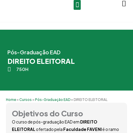
Ir
para
o
conteúdo
Pós-Graduação EAD
DIREITO ELEITORAL
750H
Home
»
Cursos
»
Pós-Graduação EAD
»
DIREITO ELEITORAL
Objetivos do Curso
O curso de pós-graduação EAD em
DIREITO
ELEITORAL
ofertado pela
Faculdade FAVENI
é o ramo