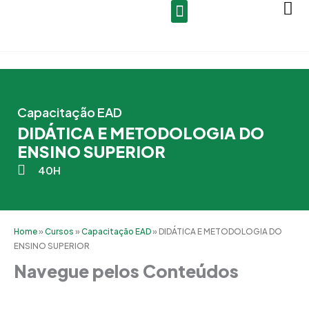
Ir
para
o
conteúdo
Capacitação EAD
DIDÁTICA E METODOLOGIA DO
ENSINO SUPERIOR
40H
Home
»
Cursos
»
Capacitação EAD
»
DIDÁTICA E METODOLOGIA DO
ENSINO SUPERIOR
Navegue pelos Conteúdos
Grade Curricular