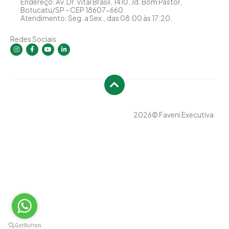
Endereço: Av. Dr. Vital Brasil, 1410, Jd. Bom Pastor,
Botucatu/SP - CEP 18607-660.
Atendimento: Seg. a Sex., das 08:00 às 17:20.
Redes Sociais
I
F
Y
L
n
a
o
i
s
c
u
n
t
e
t
k
a
b
u
e
g
o
b
d
r
o
e
i
a
k
n
m
-
-
f
i
n
2026
© Faveni Executiva