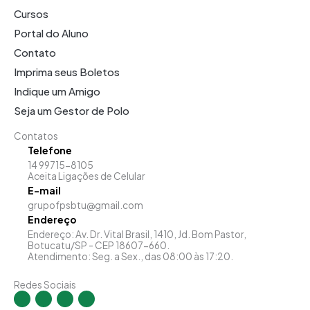
Cursos
Portal do Aluno
Contato
Imprima seus Boletos
Indique um Amigo
Seja um Gestor de Polo
Contatos
Telefone
14 99715-8105
Aceita Ligações de Celular
E-mail
grupofpsbtu@gmail.com
Endereço
Endereço: Av. Dr. Vital Brasil, 1410, Jd. Bom Pastor,
Botucatu/SP - CEP 18607-660.
Atendimento: Seg. a Sex., das 08:00 às 17:20.
Redes Sociais
I
F
Y
L
n
a
o
i