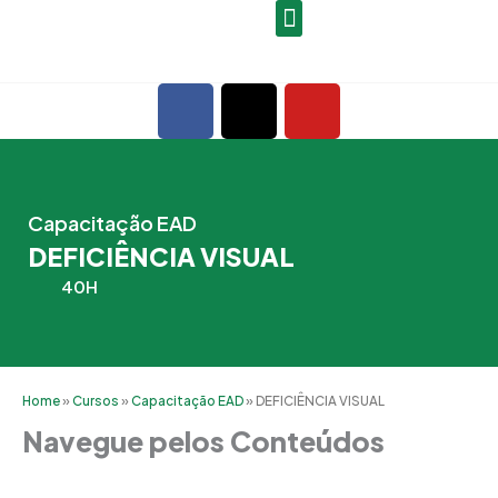
Ir
para
o
F
X
Y
conteúdo
a
-
o
c
t
u
e
w
t
b
i
u
Capacitação EAD
o
t
b
DEFICIÊNCIA VISUAL
o
t
e
k
e
40H
r
Home
»
Cursos
»
Capacitação EAD
»
DEFICIÊNCIA VISUAL
Navegue pelos Conteúdos
Grade Curricular