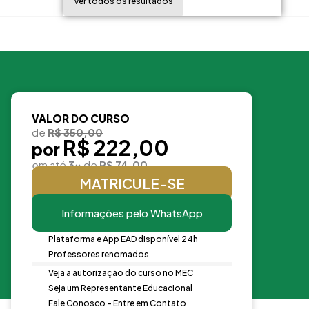
Ver todos os resultados
VALOR DO CURSO
de
R$ 350,00
R$ 222,00
por
em até
3x
de
R$ 74,00
MATRICULE-SE
Informações pelo WhatsApp
Plataforma e App EAD disponível 24h
Professores renomados
Veja a autorização do curso no MEC
Seja um Representante Educacional
Fale Conosco - Entre em Contato