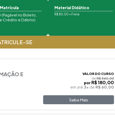
 Matrícula
Material Didático
 (Pagável no Boleto,
R$ 80,00 + Frete
e Crédito e Débito)
TRICULE-SE
RMAÇÃO E
VALOR DO CURSO
de
R$ 360,00
R$ 180,00
por
em até
3x
de
R$ 60,00
Saiba Mais