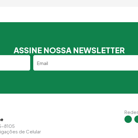
ASSINE NOSSA NEWSLETTER
Email
Redes
I
ne
n
s
5-8105
t
Ligações de Celular
a
g